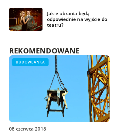
Jakie ubrania będą
odpowiednie na wyjście do
teatru?
REKOMENDOWANE
HOBBY - PODRÓŻE - SPORT
BUDOWLANKA
WSZYSTKO WOKÓŁ DOMU
08 czerwca 2018
19 maja 2022