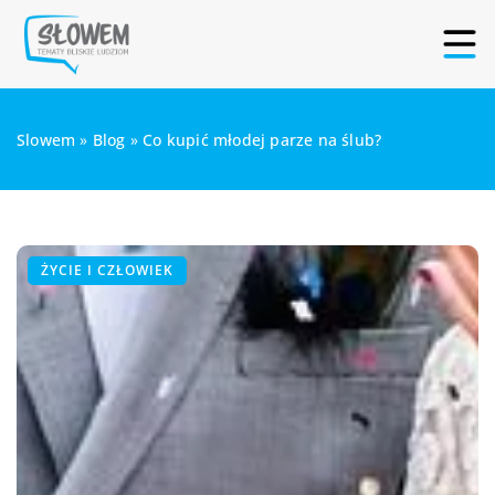
Slowem
»
Blog
»
Co kupić młodej parze na ślub?
ŻYCIE I CZŁOWIEK