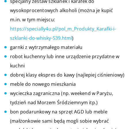
specjalny zestaw szklanek i karafek do
wysokoprocentowych alkoholi (można je kupić
m.in. w tym miejscu:
https://specially4u.pl/pol_m_Produkty_Karafki-i-
szklanki-do-whisky-539.html
)
garnki z wytrzymałego materiału
robot kuchenny lub inne urządzenie przydatne w
kuchni
dobrej klasy ekspres do kawy (najlepiej ciśnieniowy)
meble do nowego mieszkania
wycieczka zagraniczna (np. weekend w Paryżu,
tydzień nad Morzem Śródziemnym itp.)
bon podarunkowy na sprzęt AGD lub meble
(małżonkowie sami będą mogli sobie wybrać