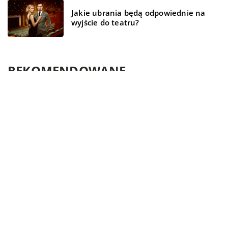
Jakie ubrania będą odpowiednie na
wyjście do teatru?
REKOMENDOWANE
ŻYCIE I CZŁOWIEK
BIZNES
BUDOWLANKA
04 marca 2022