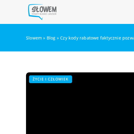
Slowem
»
Blog
»
Czy kody rabatowe faktycznie pozwa
ŻYCIE I CZŁOWIEK