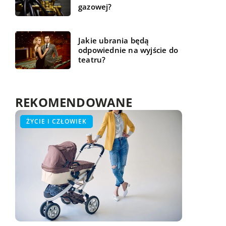
gazowej?
Jakie ubrania będą
odpowiednie na wyjście do
teatru?
REKOMENDOWANE
BUDOWLANKA
ŻYCIE I CZŁOWIEK
WSZYSTKO WOKÓŁ DOMU
11 listopada 2022