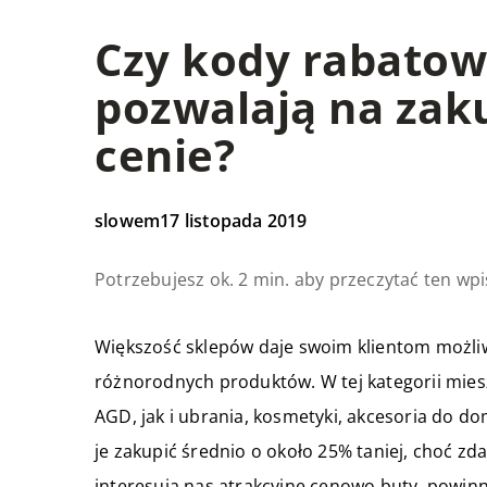
Czy kody rabatow
pozwalają na zak
cenie?
slowem
17 listopada 2019
Potrzebujesz ok. 2 min. aby przeczytać ten wpi
Większość sklepów daje swoim klientom możliw
różnorodnych produktów. W tej kategorii miesz
AGD, jak i ubrania, kosmetyki, akcesoria do d
je zakupić średnio o około 25% taniej, choć zda
interesują nas atrakcyjne cenowo buty, powin