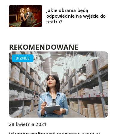
Jakie ubrania będą
odpowiednie na wyjście do
teatru?
REKOMENDOWANE
WSZYSTKO WOKÓŁ DOMU
BIZNES
HOBBY - PODRÓŻE - SPORT
05 czerwca 2019
Co ułatwi wędkowanie?
28 kwietnia 2021
15 stycznia 2023