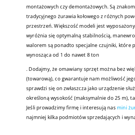
montażowych czy demontażowych. Są znakomit
tradycyjnego żurawia kołowego z różnych powo
przestrzeń. Większość modeli jest wyposażonyc
wyróżnia się optymalną stabilnością, manewr
walorem są ponadto specjalne czujniki, które 
wynosząca od 1 do nawet 8 ton
. Dodajmy, że omawiany sprzęt można bez wi
(towarową), co gwarantuje nam możliwość jeg
sprawdzi się on zwłaszcza jako urządzenie sł
określoną wysokość (maksymalnie do 25 m), taki
Jeśli prowadzimy firmę i interesują nas
mini żu
najmniej kilka podmiotów sprzedających i wyn