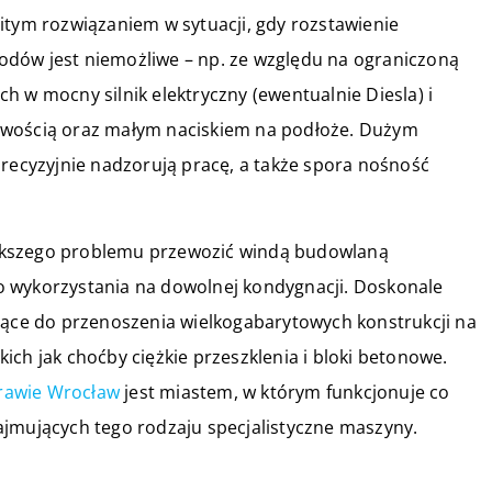
ym rozwiązaniem w sytuacji, gdy rozstawienie
dów jest niemożliwe – np. ze względu na ograniczoną
h w mocny silnik elektryczny (ewentualnie Diesla) i
owością oraz małym naciskiem na podłoże. Dużym
precyzyjnie nadzorują pracę, a także spora nośność
ększego problemu przewozić windą budowlaną
o wykorzystania na dowolnej kondygnacji. Doskonale
użące do przenoszenia wielkogabarytowych konstrukcji na
ch jak choćby ciężkie przeszklenia i bloki betonowe.
rawie Wrocław
jest miastem, w którym funkcjonuje co
ajmujących tego rodzaju specjalistyczne maszyny.