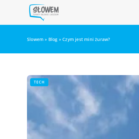
Slowem
»
Blog
»
Czym jest mini żuraw?
TECH