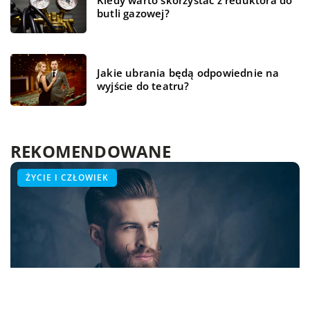
Kiedy warto skorzystać z reduktora do
butli gazowej?
Jakie ubrania będą odpowiednie na
wyjście do teatru?
REKOMENDOWANE
ŻYCIE I CZŁOWIEK
ŻYCIE I CZŁOWIEK
ŻYCIE I CZŁOWIEK