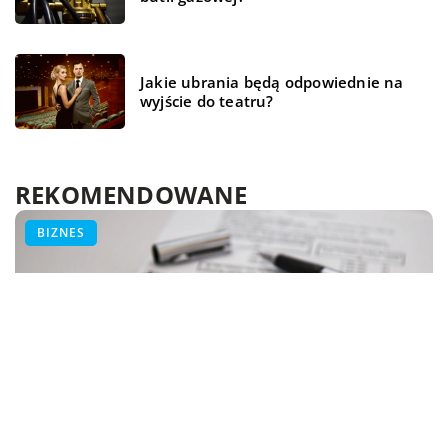
Jakie ubrania będą odpowiednie na
wyjście do teatru?
REKOMENDOWANE
HOBBY - PODRÓŻE - SPORT
ZDROWIE
BIZNES