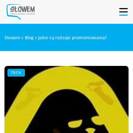
Slowem
»
Blog
»
Jakie są rodzaje promieniowania?
TECH