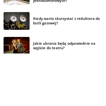
jednokomorowych?
Kiedy warto skorzystać z reduktora do
butli gazowej?
Jakie ubrania będą odpowiednie na
wyjście do teatru?
REKOMENDOWANE
TECH
HOBBY - PODRÓŻE - SPORT
TECH