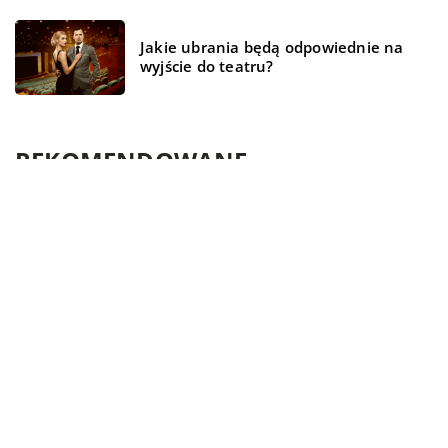
Jakie ubrania będą odpowiednie na
wyjście do teatru?
REKOMENDOWANE
ŻYCIE I CZŁOWIEK
BIZNES
TECH