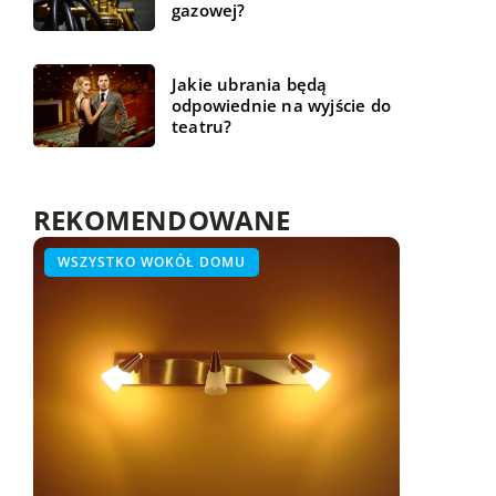
gazowej?
Jakie ubrania będą
odpowiednie na wyjście do
teatru?
REKOMENDOWANE
BUDOWLANKA
WSZYSTKO WOKÓŁ DOMU
ŻYCIE I CZŁOWIEK