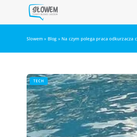
Slowem
»
Blog
»
Na czym polega praca odkurzacza 
TECH