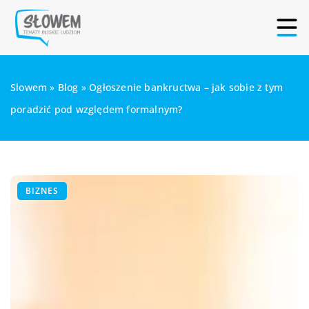
Slowem
»
Blog
»
Ogłoszenie bankructwa – jak sobie z tym
poradzić pod względem formalnym?
BIZNES