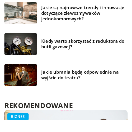
Jakie są najnowsze trendy i innowacje
dotyczące zlewozmywaków
jednokomorowych?
Kiedy warto skorzystać z reduktora do
butli gazowej?
Jakie ubrania będą odpowiednie na
wyjście do teatru?
REKOMENDOWANE
WSZYSTKO WOKÓŁ DOMU
ŻYCIE I CZŁOWIEK
BIZNES