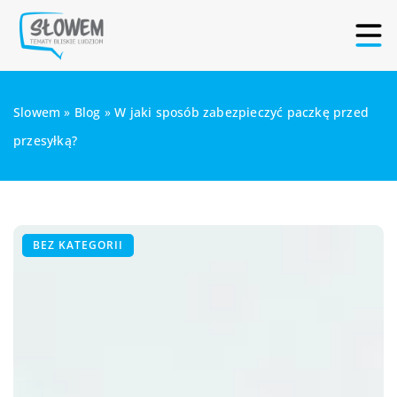
Slowem
»
Blog
»
W jaki sposób zabezpieczyć paczkę przed
przesyłką?
BEZ KATEGORII