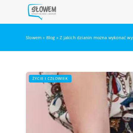
Slowem
»
Blog
»
Z jakich dzianin można wykonać wy
ŻYCIE I CZŁOWIEK