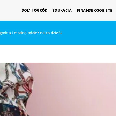
DOM I OGRÓD
EDUKACJA
FINANSE OSOBISTE
godną i modną odzież na co dzień?