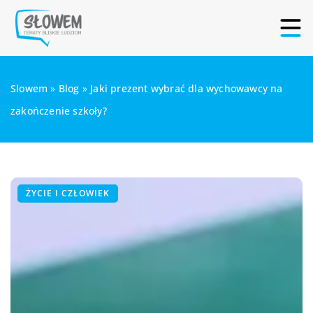
Slowem
»
Blog
»
Jaki prezent wybrać dla wychowawcy na
zakończenie szkoły?
ŻYCIE I CZŁOWIEK