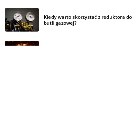
Kiedy warto skorzystać z reduktora do
butli gazowej?
Jakie ubrania będą odpowiednie na
wyjście do teatru?
REKOMENDOWANE
ŻYCIE I CZŁOWIEK
WSZYSTKO WOKÓŁ DOMU
ŻYCIE I CZŁOWIEK