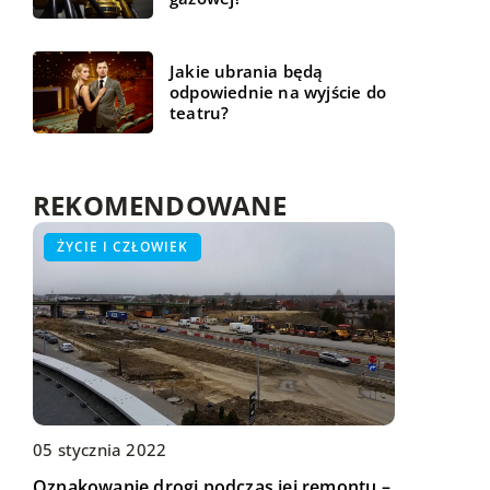
Jakie ubrania będą
odpowiednie na wyjście do
teatru?
REKOMENDOWANE
WSZYSTKO WOKÓŁ DOMU
ŻYCIE I CZŁOWIEK
HOBBY - PODRÓŻE - SPORT
05 stycznia 2022
Oznakowanie drogi podczas jej remontu –
03 grudnia 2020