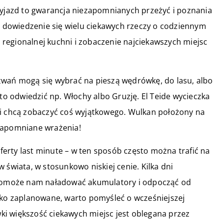
wyjazd to gwarancja niezapomnianych przeżyć i poznania
na dowiedzenie się wielu ciekawych rzeczy o codziennym
regionalnej kuchni i zobaczenie najciekawszych miejsc
zwań mogą się wybrać na pieszą wędrówkę, do lasu, albo
rto odwiedzić np. Włochy albo Gruzję. El Teide wycieczka
ki chcą zobaczyć coś wyjątkowego. Wulkan położony na
ezapomniane wrażenia!
erty last minute – w ten sposób często można trafić na
 świata, w stosunkowo niskiej cenie. Kilka dni
omoże nam naładować akumulatory i odpocząć od
tko zaplanowane, warto pomyśleć o wcześniejszej
i większość ciekawych miejsc jest oblegana przez