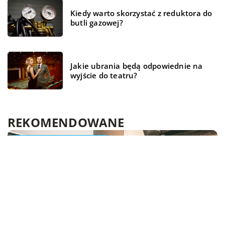
Kiedy warto skorzystać z reduktora do
butli gazowej?
Jakie ubrania będą odpowiednie na
wyjście do teatru?
REKOMENDOWANE
ZDROWIE
WSZYSTKO WOKÓŁ DOMU
WSZYSTKO WOKÓŁ DOMU