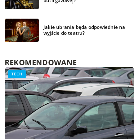
butli gazowej?
Jakie ubrania będą odpowiednie na
wyjście do teatru?
REKOMENDOWANE
ŻYCIE I CZŁOWIEK
WSZYSTKO WOKÓŁ DOMU
TECH