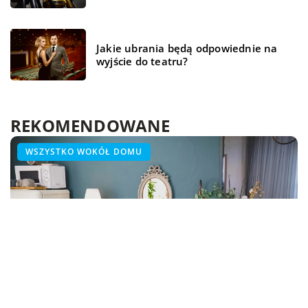
Jakie ubrania będą odpowiednie na
wyjście do teatru?
REKOMENDOWANE
BUDOWLANKA
TECH
WSZYSTKO WOKÓŁ DOMU