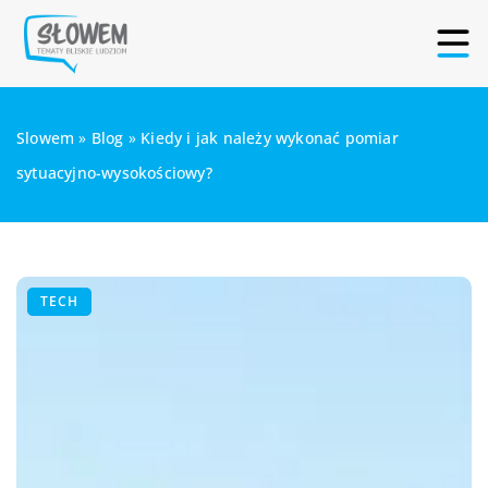
Slowem
»
Blog
»
Kiedy i jak należy wykonać pomiar
sytuacyjno-wysokościowy?
TECH