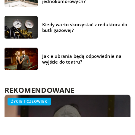
jednokomorowych?
Kiedy warto skorzystać z reduktora do
butli gazowej?
Jakie ubrania będą odpowiednie na
wyjście do teatru?
REKOMENDOWANE
BUDOWLANKA
ZDROWIE
ŻYCIE I CZŁOWIEK