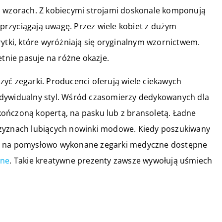
h wzorach. Z kobiecymi strojami doskonale komponują
u przyciągają uwagę. Przez wiele kobiet z dużym
rytki, które wyróżniają się oryginalnym wzornictwem.
etnie pasuje na różne okazje.
yć zegarki. Producenci oferują wiele ciekawych
ndywidualny styl. Wśród czasomierzy dedykowanych dla
ończoną kopertą, na pasku lub z bransoletą. Ładne
czyznach lubiących nowinki modowe. Kiedy poszukiwany
gę na pomysłowo wykonane zegarki medyczne dostępne
zne
. Takie kreatywne prezenty zawsze wywołują uśmiech