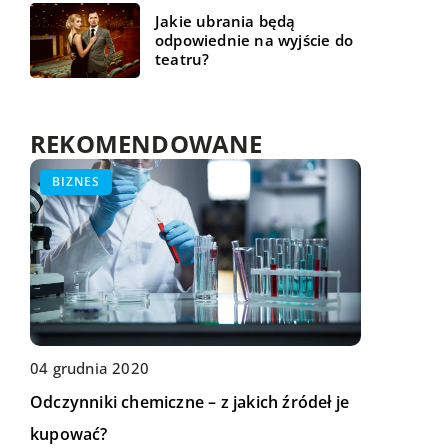
Jakie ubrania będą
odpowiednie na wyjście do
teatru?
REKOMENDOWANE
WSZYSTKO WOKÓŁ DOMU
BIZNES
ŻYCIE I CZŁOWIEK
04 grudnia 2020
Odczynniki chemiczne – z jakich źródeł je
17 sierpnia 2019
13 czerwca 2022
kupować?
Rodzaje żyrandoli
Jak radzić sobie ze stresem?