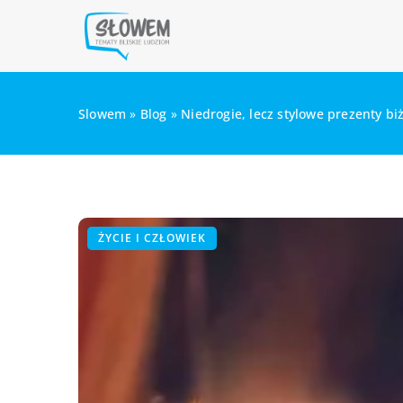
Slowem
»
Blog
»
Niedrogie, lecz stylowe prezenty bi
ŻYCIE I CZŁOWIEK