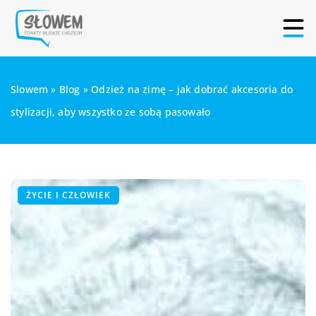
Slowem
»
Blog
»
Odzież na zimę – jak dobrać akcesoria do
stylizacji, aby wszystko ze sobą pasowało
ŻYCIE I CZŁOWIEK