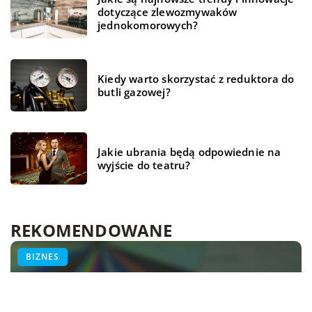
dotyczące zlewozmywaków
jednokomorowych?
Kiedy warto skorzystać z reduktora do
butli gazowej?
Jakie ubrania będą odpowiednie na
wyjście do teatru?
REKOMENDOWANE
ŻYCIE I CZŁOWIEK
ZDROWIE
BIZNES