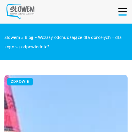
Slowem
»
Blog
»
Wczasy odchudzające dla dorosłych – dla
kogo są odpowiednie?
ZDROWIE