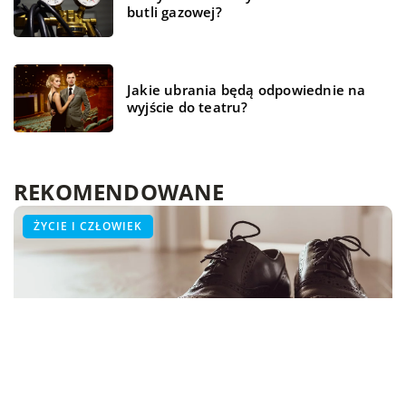
butli gazowej?
Jakie ubrania będą odpowiednie na
wyjście do teatru?
REKOMENDOWANE
BUDOWLANKA
WSZYSTKO WOKÓŁ DOMU
ŻYCIE I CZŁOWIEK