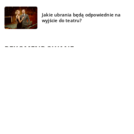
Jakie ubrania będą odpowiednie na
wyjście do teatru?
REKOMENDOWANE
ŻYCIE I CZŁOWIEK
WSZYSTKO WOKÓŁ DOMU
BIZNES