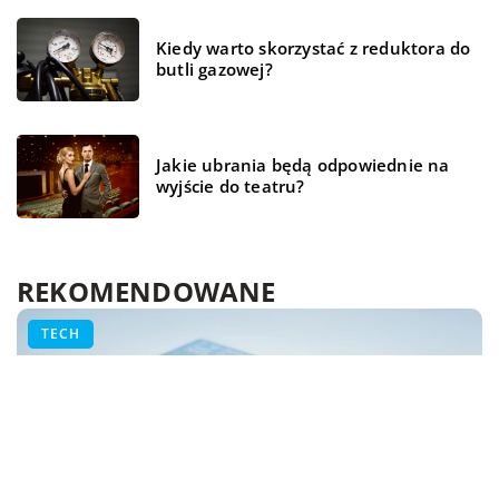
Kiedy warto skorzystać z reduktora do
butli gazowej?
Jakie ubrania będą odpowiednie na
wyjście do teatru?
REKOMENDOWANE
ŻYCIE I CZŁOWIEK
ŻYCIE I CZŁOWIEK
TECH