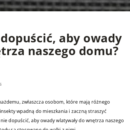
 dopuścić, aby owady
ętrza naszego domu?
s
e każdemu, zwłaszcza osobom, które mają różnego
e insekty wpadną do mieszkania i zaczną straszyć
nie dopuścić, aby owady wlatywały do wnętrza naszego
etody są stosowane do walki z nimi.