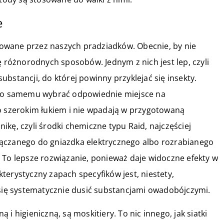
e
owane przez naszych pradziadków. Obecnie, by nie
óżnorodnych sposobów. Jednym z nich jest lep, czyli
bstancji, do której powinny przyklejać się insekty.
udno samemu wybrać odpowiednie miejsce na
go szerokim łukiem i nie wpadają w przygotowaną
kę, czyli środki chemiczne typu Raid, najczęściej
łączanego do gniazdka elektrycznego albo rozrabianego
 To lepsze rozwiązanie, ponieważ daje widoczne efekty w
terystyczny zapach specyfików jest, niestety,
 się systematycznie dusić substancjami owadobójczymi.
i higieniczną, są moskitiery. To nic innego, jak siatki