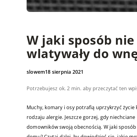
W jaki sposób nie
wlatywały do wn
slowem
18 sierpnia 2021
Potrzebujesz ok. 2 min. aby przeczytać ten wpi
Muchy, komary i osy potrafią uprzykrzyć życi
rodzaju alergie. Jeszcze gorzej, gdy niechcian
domowników swoją obecnością. W jaki sposób 
domu? Czytaj dalej, by dowiedzieć się, jakie m