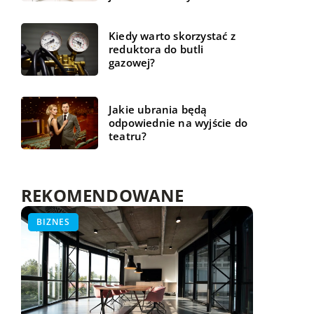
Kiedy warto skorzystać z
reduktora do butli
gazowej?
Jakie ubrania będą
odpowiednie na wyjście do
teatru?
REKOMENDOWANE
TECH
BIZNES
TECH