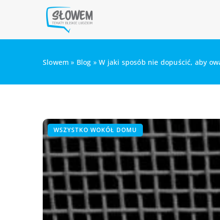
Slowem
»
Blog
»
W jaki sposób nie dopuścić, aby o
WSZYSTKO WOKÓŁ DOMU