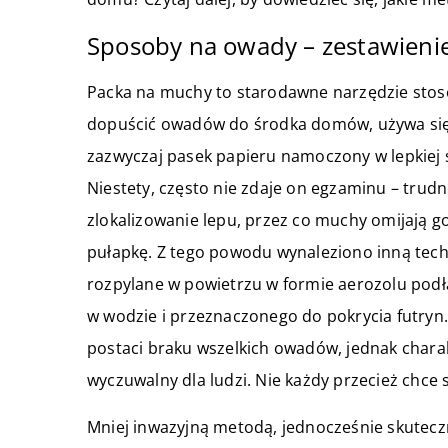
Sposoby na owady – zestawieni
Packa na muchy to starodawne narzędzie stos
dopuścić owadów do środka domów, używa się r
zazwyczaj pasek papieru namoczony w lepkiej su
Niestety, często nie zdaje on egzaminu – tr
zlokalizowanie lepu, przez co muchy omijają 
pułapkę. Z tego powodu wynaleziono inną techni
rozpylane w powietrzu w formie aerozolu pod
w wodzie i przeznaczonego do pokrycia futryn.
postaci braku wszelkich owadów, jednak charak
wyczuwalny dla ludzi. Nie każdy przecież chce
Mniej inwazyjną metodą, jednocześnie skuteczną 