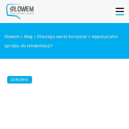
Slowem
»
Blog
»
Dlaczego warto korzystać z wypożyczalni
sprzętu do rehabilitacji?
ZDROWIE