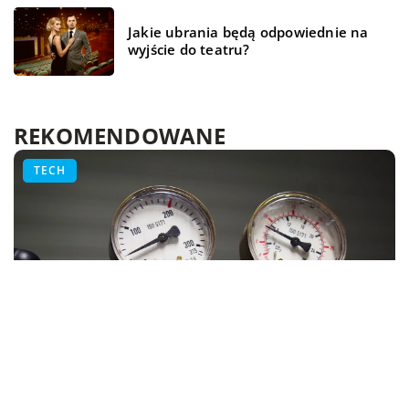
Jakie ubrania będą odpowiednie na
wyjście do teatru?
REKOMENDOWANE
WSZYSTKO WOKÓŁ DOMU
BIZNES
TECH