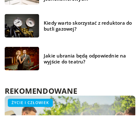
Kiedy warto skorzystać z reduktora do
butli gazowej?
Jakie ubrania będą odpowiednie na
wyjście do teatru?
REKOMENDOWANE
ŻYCIE I CZŁOWIEK
ŻYCIE I CZŁOWIEK
ŻYCIE I CZŁOWIEK