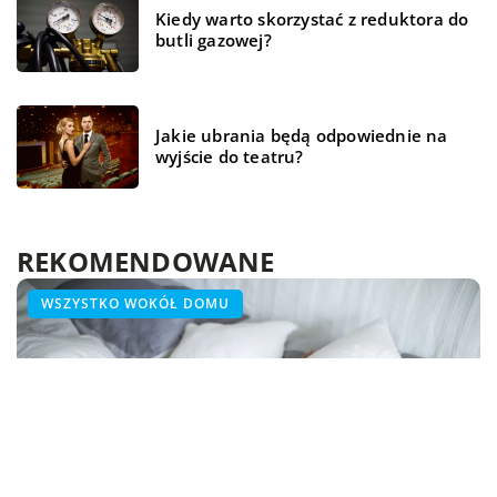
Kiedy warto skorzystać z reduktora do
butli gazowej?
Jakie ubrania będą odpowiednie na
wyjście do teatru?
REKOMENDOWANE
ŻYCIE I CZŁOWIEK
WSZYSTKO WOKÓŁ DOMU
WSZYSTKO WOKÓŁ DOMU